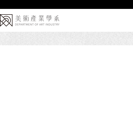
跳
到
主
要
內
容
區